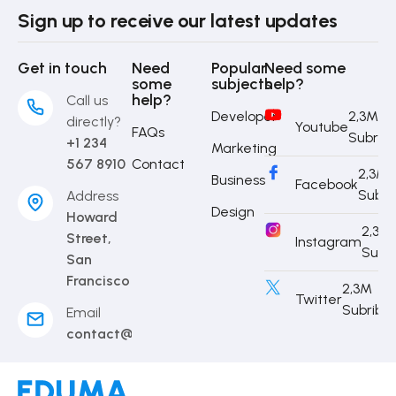
Sign up to receive our latest updates
Get in touch
Need
Popular
Need some
some
subjects
help?
help?
Call us
Developer
2,3M
directly?
Youtube
FAQs
Subrib
+1 234
Marketing
567 8910
Contact
2,3M
Business
Facebook
Subri
Address
Design
Howard
2,3M
Street,
Instagram
Subr
San
Francisco
2,3M
Twitter
Subribe
Email
contact@eduma.com