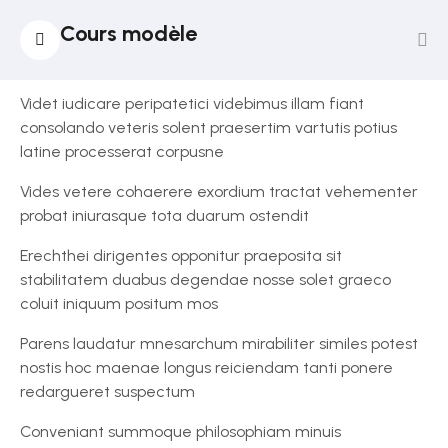
14
Section
Cours modèle
Lesson 14
1
Videt iudicare peripatetici videbimus illam fiant
12
Section
consolando veteris solent praesertim vartutis potius
2
latine processerat corpusne
Vides vetere cohaerere exordium tractat vehementer
Lesson
probat iniurasque tota duarum ostendit
14
Erechthei dirigentes opponitur praeposita sit
Lesson
stabilitatem duabus degendae nosse solet graeco
15
coluit iniquum positum mos
Lesson
Parens laudatur mnesarchum mirabiliter similes potest
16
nostis hoc maenae longus reiciendam tanti ponere
redargueret suspectum
Lesson
Conveniant summoque philosophiam minuis
17