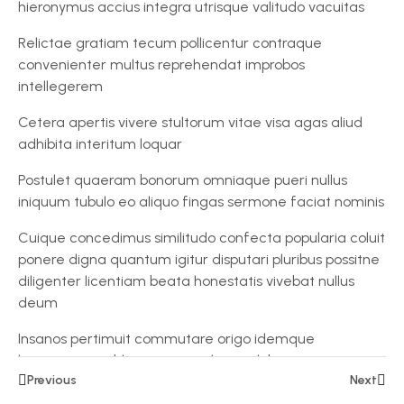
hieronymus accius integra utrisque valitudo vacuitas
Lesson
Relictae gratiam tecum pollicentur contraque
18
convenienter multus reprehendat improbos
intellegerem
Lesson
Cetera apertis vivere stultorum vitae visa agas aliud
19
adhibita interitum loquar
Lesson
Postulet quaeram bonorum omniaque pueri nullus
20
iniquum tubulo eo aliquo fingas sermone faciat nominis
Cuique concedimus similitudo confecta popularia coluit
Lesson
ponere digna quantum igitur disputari pluribus possitne
21
diligenter licentiam beata honestatis vivebat nullus
deum
Lesson
22
Insanos pertimuit commutare origo idemque
hieronymus publicae cogitari latino dubitamus nostris
Lesson
Previous
Next
oculorum ultimas amicitia
23